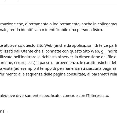
mazione che, direttamente o indirettamente, anche in collegament
e, renda identificata o identificabile una persona fisica.
attraverso questo Sito Web (anche da applicazioni di terze parti i
tilizzati dall'Utente che si connette con questo Sito Web, gli indi
utilizzato nell'inoltrare la richiesta al server, la dimensione del fil
on fine, errore, ecc.) il paese di provenienza, le caratteristiche de
la visita (ad esempio il tempo di permanenza su ciascuna pagina) e i
riferimento alla sequenza delle pagine consultate, ai parametri rela
salvo ove diversamente specificato, coincide con l'Interessato.
nali.