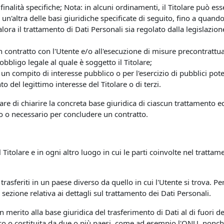
finalità specifiche; Nota: in alcuni ordinamenti, il Titolare può es
un'altra delle basi giuridiche specificate di seguito, fino a quand
lora il trattamento di Dati Personali sia regolato dalla legislazio
n contratto con l'Utente e/o all'esecuzione di misure precontrattua
bbligo legale al quale è soggetto il Titolare;
un compito di interesse pubblico o per l'esercizio di pubblici poteri 
o del legittimo interesse del Titolare o di terzi.
are di chiarire la concreta base giuridica di ciascun trattamento ed
to o necessario per concludere un contratto.
 Titolare e in ogni altro luogo in cui le parti coinvolte nel trattam
trasferiti in un paese diverso da quello in cui l'Utente si trova. Pe
 sezione relativa ai dettagli sul trattamento dei Dati Personali.
 in merito alla base giuridica del trasferimento di Dati al di fuori
ico o costituita da due o più paesi, come ad esempio l'ONU, nonch