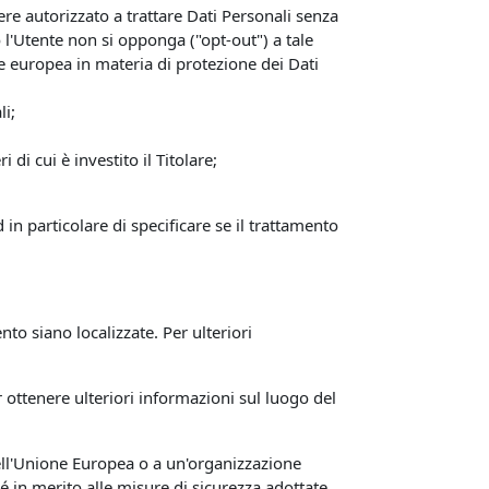
sere autorizzato a trattare Dati Personali senza
o l'Utente non si opponga ("opt-out") a tale
ne europea in materia di protezione dei Dati
li;
di cui è investito il Titolare;
 in particolare di specificare se il trattamento
ento siano localizzate. Per ulteriori
r ottenere ulteriori informazioni sul luogo del
 dell'Unione Europea o a un'organizzazione
é in merito alle misure di sicurezza adottate