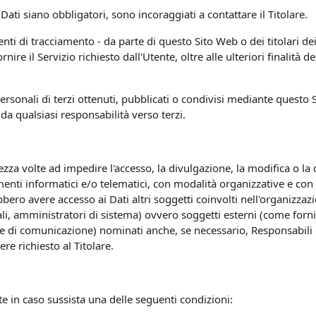
ati siano obbligatori, sono incoraggiati a contattare il Titolare.
menti di tracciamento - da parte di questo Sito Web o dei titolari dei
rnire il Servizio richiesto dall'Utente, oltre alle ulteriori finalit
ersonali di terzi ottenuti, pubblicati o condivisi mediante questo S
 da qualsiasi responsabilità verso terzi.
ezza volte ad impedire l'accesso, la divulgazione, la modifica o la
enti informatici e/o telematici, con modalità organizzative e con l
trebbero avere accesso ai Dati altri soggetti coinvolti nell'organizz
 amministratori di sistema) ovvero soggetti esterni (come fornitori 
ie di comunicazione) nominati anche, se necessario, Responsabili d
e richiesto al Titolare.
ente in caso sussista una delle seguenti condizioni: