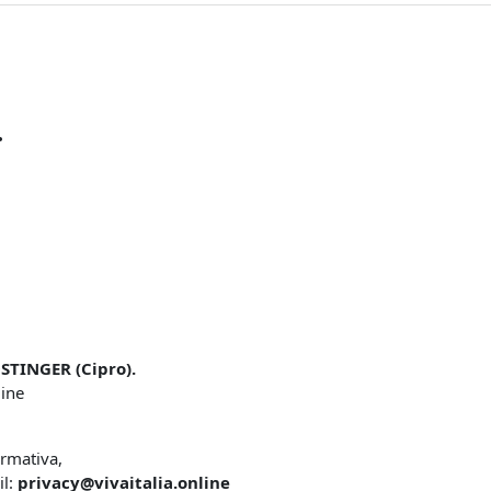
.
STINGER (Cipro).
line
ormativa,
il:
privacy@vivaitalia.online