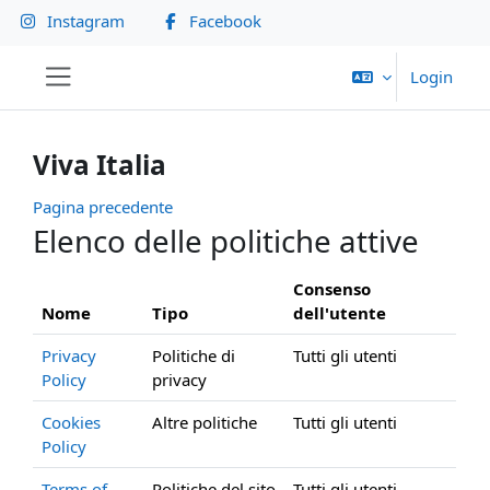
Vai al contenuto principale
Instagram
Facebook
Login
Pannello laterale
Viva Italia
Pagina precedente
Elenco delle politiche attive
Consenso
Nome
Tipo
dell'utente
Privacy
Politiche di
Tutti gli utenti
Policy
privacy
Cookies
Altre politiche
Tutti gli utenti
Policy
Terms of
Politiche del sito
Tutti gli utenti