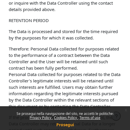
or inquire with the Data Controller using the contact
details provided above.
RETENTION PERIOD
The Data is processed and stored for the time required
by the purposes for which it was collected.
Therefore: Personal Data collected for purposes related
to the performance of a contract between the Data
Controller and the User will be retained until such
contract has been fully performed.
Personal Data collected for purposes related to the Data
Controller's legitimate interests will be retained until
such interests are fulfilled. Users may obtain further
information regarding the legitimate interests pursued
by the Data Controller within the relevant sections of
this document or by contacting the Data Controller.
x
Se prosegui nella navigazione del sito, ne accetti le politiche:
If the processing is based on the User's consent, the
Privacy Policy
Cookies Policy
Terms of use
Data Controller may retain Personal Data for a longer
Prosegui