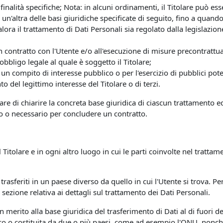
finalità specifiche; Nota: in alcuni ordinamenti, il Titolare può es
un'altra delle basi giuridiche specificate di seguito, fino a quand
lora il trattamento di Dati Personali sia regolato dalla legislazio
n contratto con l'Utente e/o all'esecuzione di misure precontrattua
bbligo legale al quale è soggetto il Titolare;
un compito di interesse pubblico o per l'esercizio di pubblici poteri 
o del legittimo interesse del Titolare o di terzi.
are di chiarire la concreta base giuridica di ciascun trattamento ed
to o necessario per concludere un contratto.
 Titolare e in ogni altro luogo in cui le parti coinvolte nel trattam
trasferiti in un paese diverso da quello in cui l'Utente si trova. Pe
 sezione relativa ai dettagli sul trattamento dei Dati Personali.
 in merito alla base giuridica del trasferimento di Dati al di fuori
ico o costituita da due o più paesi, come ad esempio l'ONU, nonch