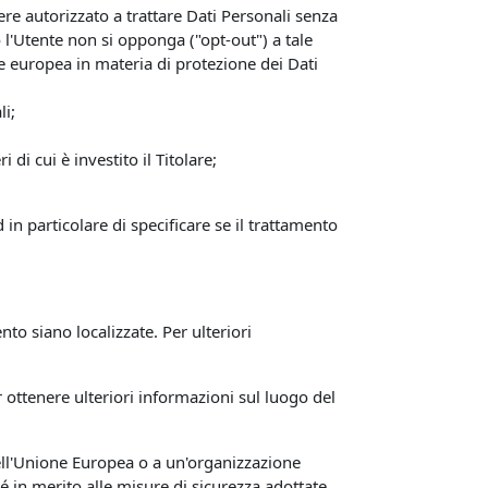
sere autorizzato a trattare Dati Personali senza
o l'Utente non si opponga ("opt-out") a tale
ne europea in materia di protezione dei Dati
li;
di cui è investito il Titolare;
 in particolare di specificare se il trattamento
ento siano localizzate. Per ulteriori
r ottenere ulteriori informazioni sul luogo del
 dell'Unione Europea o a un'organizzazione
é in merito alle misure di sicurezza adottate