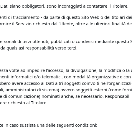
ati siano obbligatori, sono incoraggiati a contattare il Titolare.
menti di tracciamento - da parte di questo Sito Web o dei titolari dei
rnire il Servizio richiesto dall'Utente, oltre alle ulteriori finalit
ersonali di terzi ottenuti, pubblicati o condivisi mediante questo S
 da qualsiasi responsabilità verso terzi.
ezza volte ad impedire l'accesso, la divulgazione, la modifica o la
enti informatici e/o telematici, con modalità organizzative e con l
trebbero avere accesso ai Dati altri soggetti coinvolti nell'organizz
 amministratori di sistema) ovvero soggetti esterni (come fornitori 
ie di comunicazione) nominati anche, se necessario, Responsabili d
e richiesto al Titolare.
ente in caso sussista una delle seguenti condizioni: