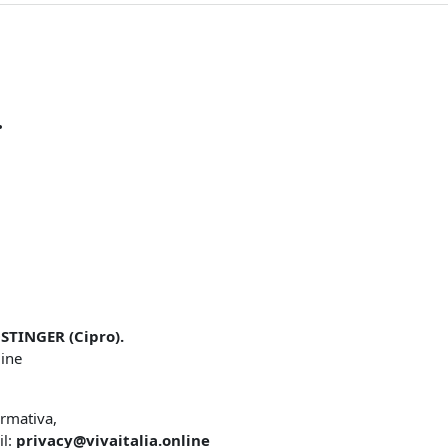
.
STINGER (Cipro).
line
ormativa,
il:
privacy@vivaitalia.online