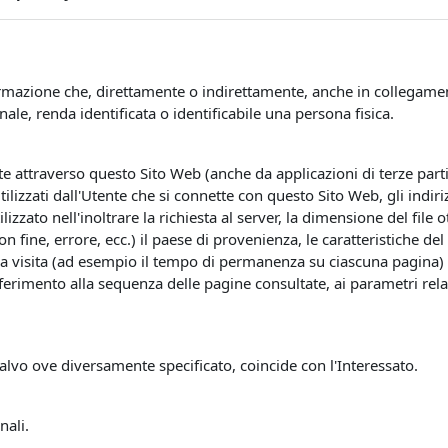
mazione che, direttamente o indirettamente, anche in collegament
e, renda identificata o identificabile una persona fisica.
attraverso questo Sito Web (anche da applicazioni di terze parti i
tilizzati dall'Utente che si connette con questo Sito Web, gli indi
utilizzato nell'inoltrare la richiesta al server, la dimensione del fil
on fine, errore, ecc.) il paese di provenienza, le caratteristiche de
la visita (ad esempio il tempo di permanenza su ciascuna pagina) e i
riferimento alla sequenza delle pagine consultate, ai parametri rela
salvo ove diversamente specificato, coincide con l'Interessato.
nali.