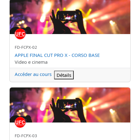
APPLE FINAL CUT PRO X - CORSO BASE
Nom abrégé du cours
FD-FCPX-02
Nom du cours
APPLE FINAL CUT PRO X - CORSO BASE
Catégorie de cours
Video e cinema
Accéder au cours
Détails
APPLE FINAL CUT PRO X - AVANZATO
Nom abrégé du cours
FD-FCPX-03