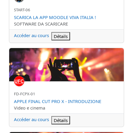
Nom abrégé du cours
START-06
Nom du cours
SCARICA LA APP MOODLE VIVA ITALIA !
Catégorie de cours
SOFTWARE DA SCARICARE
Accéder au cours
Détails
APPLE FINAL CUT PRO X - INTRODUZIONE
Nom abrégé du cours
FD-FCPX-01
Nom du cours
APPLE FINAL CUT PRO X - INTRODUZIONE
Catégorie de cours
Video e cinema
Accéder au cours
Détails