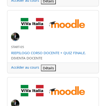
Accéder au cours
Détails
RIEPILOGO CORSO DOCENTE + QUIZ FINALE.
Nom abrégé du cours
START-05
Nom du cours
RIEPILOGO CORSO DOCENTE + QUIZ FINALE.
Catégorie de cours
DIVENTA DOCENTE
Accéder au cours
Détails
SCARICA LA APP MOODLE VIVA ITALIA !