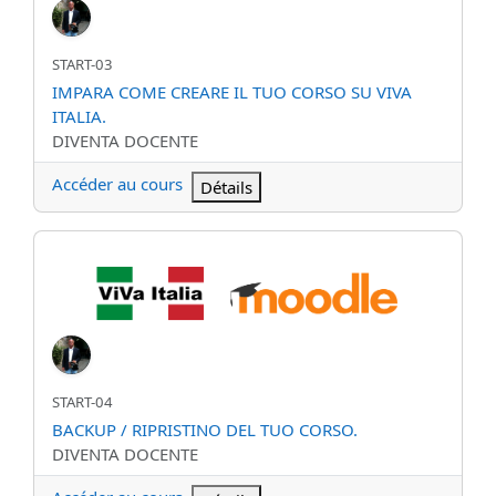
Nom abrégé du cours
START-03
Nom du cours
IMPARA COME CREARE IL TUO CORSO SU VIVA
ITALIA.
Catégorie de cours
DIVENTA DOCENTE
Accéder au cours
Détails
BACKUP / RIPRISTINO DEL TUO CORSO.
Nom abrégé du cours
START-04
Nom du cours
BACKUP / RIPRISTINO DEL TUO CORSO.
Catégorie de cours
DIVENTA DOCENTE