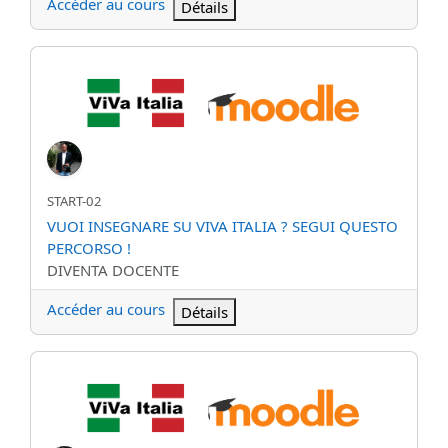
Accéder au cours
Détails
VUOI INSEGNARE SU VIVA ITALIA ? SEGUI QUESTO PERCORS
Nom abrégé du cours
START-02
Nom du cours
VUOI INSEGNARE SU VIVA ITALIA ? SEGUI QUESTO
PERCORSO !
Catégorie de cours
DIVENTA DOCENTE
Accéder au cours
Détails
IMPARA COME CREARE IL TUO CORSO SU VIVA ITALIA.