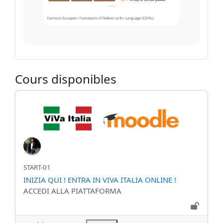
Cours disponibles
INIZIA QUI ! ENTRA IN VIVA ITALIA ONLINE !
Nom abrégé du cours
START-01
Nom du cours
INIZIA QUI ! ENTRA IN VIVA ITALIA ONLINE !
Catégorie de cours
ACCEDI ALLA PIATTAFORMA