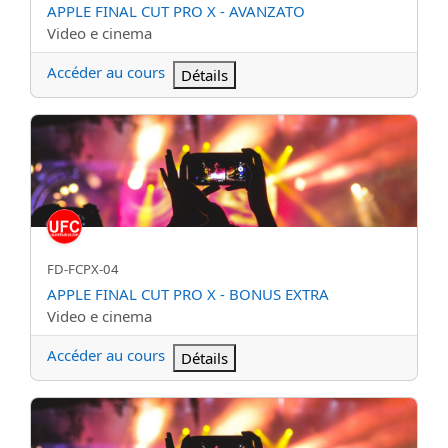
Nom du cours
APPLE FINAL CUT PRO X - AVANZATO
Catégorie de cours
Video e cinema
Accéder au cours
Détails
APPLE FINAL CUT PRO X - BONUS EXTRA
Nom abrégé du cours
FD-FCPX-04
Nom du cours
APPLE FINAL CUT PRO X - BONUS EXTRA
Catégorie de cours
Video e cinema
Accéder au cours
Détails
APPLE FINAL CUT PRO X - MAJOR UPDATE