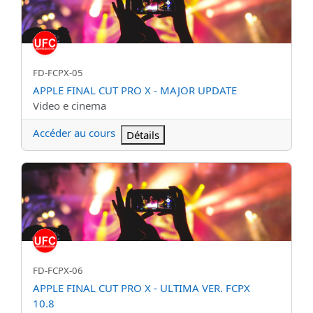
Nom abrégé du cours
FD-FCPX-05
Nom du cours
APPLE FINAL CUT PRO X - MAJOR UPDATE
Catégorie de cours
Video e cinema
Accéder au cours
Détails
APPLE FINAL CUT PRO X - ULTIMA VER. FCPX 10.8
Nom abrégé du cours
FD-FCPX-06
Nom du cours
APPLE FINAL CUT PRO X - ULTIMA VER. FCPX
10.8