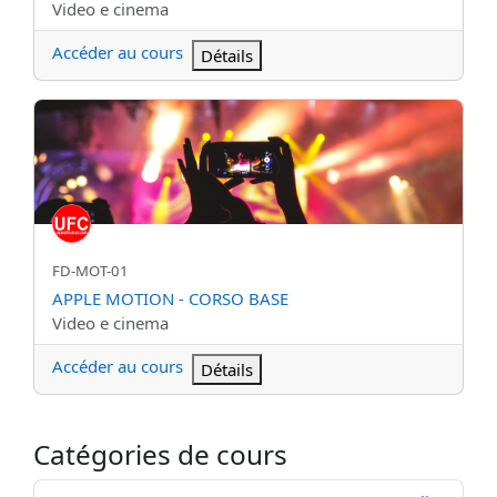
Catégorie de cours
Video e cinema
Accéder au cours
Détails
APPLE MOTION - CORSO BASE
Nom abrégé du cours
FD-MOT-01
Nom du cours
APPLE MOTION - CORSO BASE
Catégorie de cours
Video e cinema
Accéder au cours
Détails
Catégories de cours