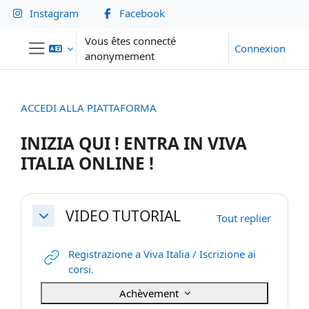
Passer au contenu principal
Instagram
Facebook
Vous êtes connecté
Connexion
anonymement
Panneau latéral
ACCEDI ALLA PIATTAFORMA
INIZIA QUI ! ENTRA IN VIVA
ITALIA ONLINE !
Résumé de section
VIDEO TUTORIAL
Tout replier
Replier
Registrazione a Viva Italia / Iscrizione ai
URL
corsi.
Achèvement