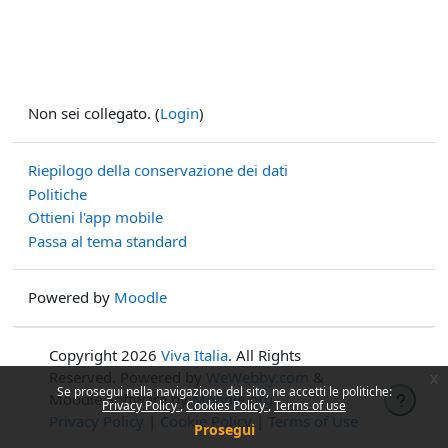
Non sei collegato. (
Login
)
Riepilogo della conservazione dei dati
Politiche
Ottieni l'app mobile
Passa al tema standard
Powered by
Moodle
Copyright 2026
Viva Italia
. All Rights
Reserved. Powered by
WeWebby.com
&
x
Se prosegui nella navigazione del sito, ne accetti le politiche:
Moodle Software by
Moodle.org
Privacy Policy
Cookies Policy
Terms of use
Privacy Policy
|
Cookie Policy
|
Terms of Use
Prosegui