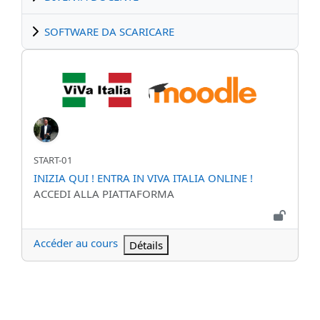
SOFTWARE DA SCARICARE
INIZIA QUI ! ENTRA IN VIVA ITALIA ONLINE !
Nom abrégé du cours
START-01
Nom du cours
INIZIA QUI ! ENTRA IN VIVA ITALIA ONLINE !
Catégorie de cours
ACCEDI ALLA PIATTAFORMA
Accéder au cours
Détails