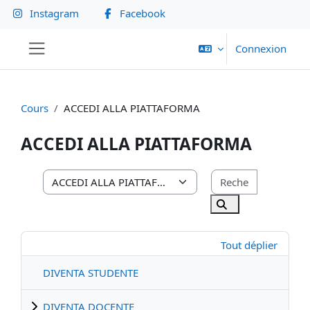
Passer au contenu principal
Instagram
Facebook
Connexion
Panneau latéral
Cours
ACCEDI ALLA PIATTAFORMA
ACCEDI ALLA PIATTAFORMA
Rechercher
Catégories de cours
Rechercher des c
Tout déplier
DIVENTA STUDENTE
DIVENTA DOCENTE