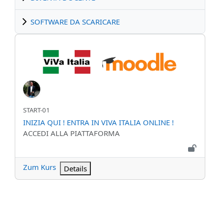
SOFTWARE DA SCARICARE
INIZIA QUI ! ENTRA IN VIVA ITALIA ONLINE !
Kurzer Kursname
START-01
Kursname
INIZIA QUI ! ENTRA IN VIVA ITALIA ONLINE !
Kursbereich
ACCEDI ALLA PIATTAFORMA
Zum Kurs
Details