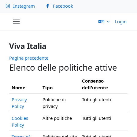
Vai al contenuto principale
Instagram
Facebook
Login
Pannello laterale
Viva Italia
Pagina precedente
Elenco delle politiche attive
Consenso
Nome
Tipo
dell'utente
Privacy
Politiche di
Tutti gli utenti
Policy
privacy
Cookies
Altre politiche
Tutti gli utenti
Policy
Terms of
Politiche del sito
Tutti gli utenti