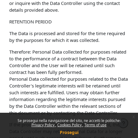
or inquire with the Data Controller using the contact
details provided above.
RETENTION PERIOD
The Data is processed and stored for the time required
by the purposes for which it was collected.
Therefore: Personal Data collected for purposes related
to the performance of a contract between the Data
Controller and the User will be retained until such
contract has been fully performed.
Personal Data collected for purposes related to the Data
Controller's legitimate interests will be retained until
such interests are fulfilled. Users may obtain further
information regarding the legitimate interests pursued
by the Data Controller within the relevant sections of
this document or by contacting the Data Controller.
x
Se prosegui nella navigazione del sito, ne accetti le politiche:
If the processing is based on the User's consent, the
Privacy Policy
Cookies Policy
Terms of use
Data Controller may retain Personal Data for a longer
Prosegui