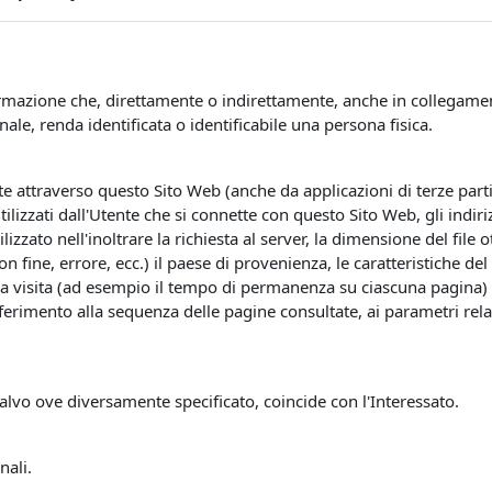
mazione che, direttamente o indirettamente, anche in collegament
e, renda identificata o identificabile una persona fisica.
attraverso questo Sito Web (anche da applicazioni di terze parti i
tilizzati dall'Utente che si connette con questo Sito Web, gli indi
utilizzato nell'inoltrare la richiesta al server, la dimensione del fil
on fine, errore, ecc.) il paese di provenienza, le caratteristiche de
la visita (ad esempio il tempo di permanenza su ciascuna pagina) e i
riferimento alla sequenza delle pagine consultate, ai parametri rela
salvo ove diversamente specificato, coincide con l'Interessato.
nali.