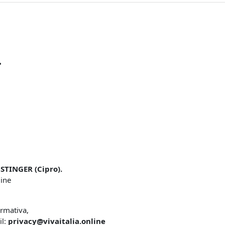
.
STINGER (Cipro).
line
ormativa,
il:
privacy@vivaitalia.online