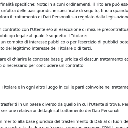
finalità specifiche; Nota: in alcuni ordinamenti, il Titolare può es
un'altra delle basi giuridiche specificate di seguito, fino a quand
lora il trattamento di Dati Personali sia regolato dalla legislazio
n contratto con l'Utente e/o all'esecuzione di misure precontrattua
bbligo legale al quale è soggetto il Titolare;
un compito di interesse pubblico o per l'esercizio di pubblici poteri 
o del legittimo interesse del Titolare o di terzi.
are di chiarire la concreta base giuridica di ciascun trattamento ed
to o necessario per concludere un contratto.
 Titolare e in ogni altro luogo in cui le parti coinvolte nel trattam
trasferiti in un paese diverso da quello in cui l'Utente si trova. Pe
 sezione relativa ai dettagli sul trattamento dei Dati Personali.
 in merito alla base giuridica del trasferimento di Dati al di fuori
ico o costituita da due o più paesi, come ad esempio l'ONU, nonch