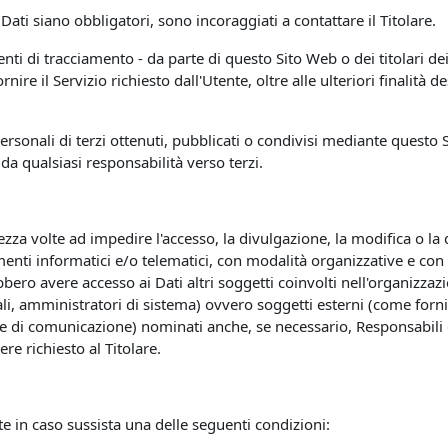
ati siano obbligatori, sono incoraggiati a contattare il Titolare.
menti di tracciamento - da parte di questo Sito Web o dei titolari dei
rnire il Servizio richiesto dall'Utente, oltre alle ulteriori finalit
ersonali di terzi ottenuti, pubblicati o condivisi mediante questo S
 da qualsiasi responsabilità verso terzi.
ezza volte ad impedire l'accesso, la divulgazione, la modifica o la
enti informatici e/o telematici, con modalità organizzative e con l
trebbero avere accesso ai Dati altri soggetti coinvolti nell'organizz
 amministratori di sistema) ovvero soggetti esterni (come fornitori 
ie di comunicazione) nominati anche, se necessario, Responsabili d
e richiesto al Titolare.
ente in caso sussista una delle seguenti condizioni: