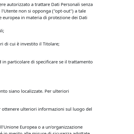
sere autorizzato a trattare Dati Personali senza
o l'Utente non si opponga ("opt-out") a tale
ne europea in materia di protezione dei Dati
li;
di cui è investito il Titolare;
 in particolare di specificare se il trattamento
ento siano localizzate. Per ulteriori
r ottenere ulteriori informazioni sul luogo del
 dell'Unione Europea o a un'organizzazione
é in merito alle misure di sicurezza adottate