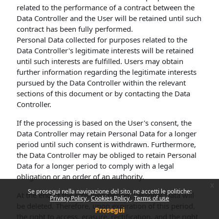
related to the performance of a contract between the
Data Controller and the User will be retained until such
contract has been fully performed.
Personal Data collected for purposes related to the
Data Controller's legitimate interests will be retained
until such interests are fulfilled. Users may obtain
further information regarding the legitimate interests
pursued by the Data Controller within the relevant
sections of this document or by contacting the Data
Controller.
If the processing is based on the User's consent, the
Data Controller may retain Personal Data for a longer
period until such consent is withdrawn. Furthermore,
the Data Controller may be obliged to retain Personal
Data for a longer period to comply with a legal
obligation or an order of an authority.
x
Se prosegui nella navigazione del sito, ne accetti le politiche:
At the end of the retention period, Personal Data will
Privacy Policy
Cookies Policy
Terms of use
be deleted. Therefore, upon expiration of this period,
Prosegui
the right to access, erasure, rectification, and the right