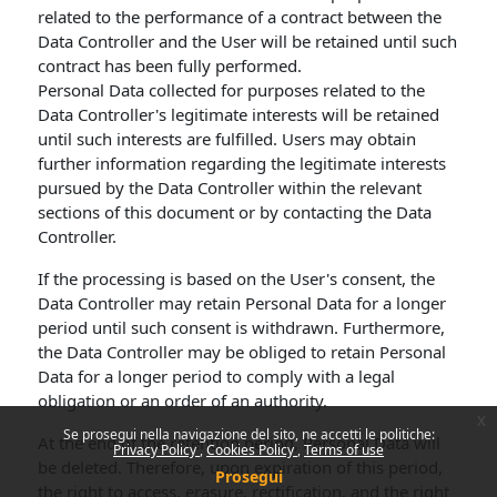
related to the performance of a contract between the
Data Controller and the User will be retained until such
contract has been fully performed.
Personal Data collected for purposes related to the
Data Controller's legitimate interests will be retained
until such interests are fulfilled. Users may obtain
further information regarding the legitimate interests
pursued by the Data Controller within the relevant
sections of this document or by contacting the Data
Controller.
If the processing is based on the User's consent, the
Data Controller may retain Personal Data for a longer
period until such consent is withdrawn. Furthermore,
the Data Controller may be obliged to retain Personal
Data for a longer period to comply with a legal
obligation or an order of an authority.
x
Se prosegui nella navigazione del sito, ne accetti le politiche:
At the end of the retention period, Personal Data will
Privacy Policy
Cookies Policy
Terms of use
be deleted. Therefore, upon expiration of this period,
Prosegui
the right to access, erasure, rectification, and the right